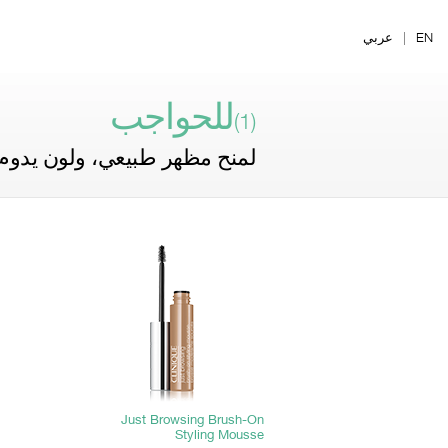
Ski
t
EN
|
عربي
mai
conten
للحواجب
(1)
لمنح مظهر طبيعي، ولون يدوم 
Just Browsing Brush-On
Styling Mousse