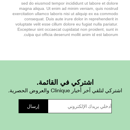
sed do eiusmod tempor incididunt ut labore et dolore
magna aliqua. Ut enim ad minim veniam, quis nostrud
exercitation ullamco laboris nisi ut aliquip ex ea commodo
consequat. Duis aute irure dolor in reprehenderit in
voluptate velit esse cillum dolore eu fugiat nulla pariatur.
Excepteur sint occaecat cupidatat non proident, sunt in
culpa qui officia deserunt mollit anim id est laborum.
اشتركي في القائمة.
اشتركي لتلقي آخر أخبار Clinique والعروض الحصرية.