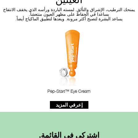
يمنحك الترطيب، الإشراق والتألق. لمسته الباردة ورأسه الذي يخفف الانتفاخ
يساعدا في الحفاظ على مظهر العيون منتعشاً.
يساعد البشرة لتصبح أكثر مرونة. ويعدها لتطبيق الماكياج أيضاً.
Pep-Start™ Eye Cream
إعرفي المزيد
اشتركي في القائمة.