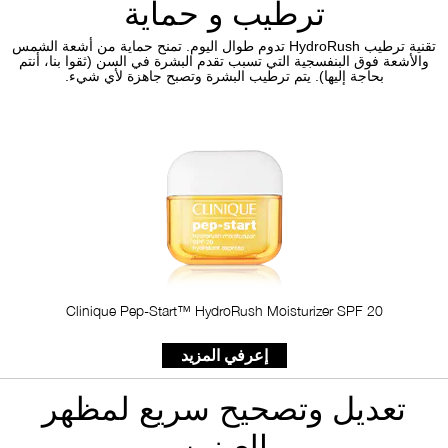
ترطيب و حماية
تقنية ترطيب HydroRush تدوم طوال اليوم. تمنح حماية من أشعة الشمس
والأشعة فوق البنفسجية التي تسبب تقدم البشرة في السن (ثقوا بنا، أنتم
بحاجة إليها). يتم ترطيب البشرة وتصبح جاهزة لأي شيء.
Clinique Pep-Start™ HydroRush Moisturizer SPF 20
إعرفي المزيد
تعديل وتصحيح سريع لمظهر
العينين