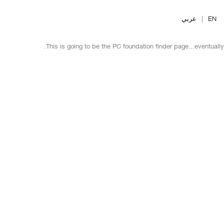
Ski
t
EN
|
عربي
mai
conten
This is going to be the PC foundation finder page...eventually.