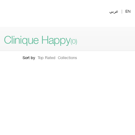
Ski
t
EN
|
عربي
mai
conten
Clinique Happy
(0)
Sort by
Top Rated
Collections
Filter by skin type
Filter by form
ry Dry To Dry
1
y Combination
2
mbination Oily
3
ly
4