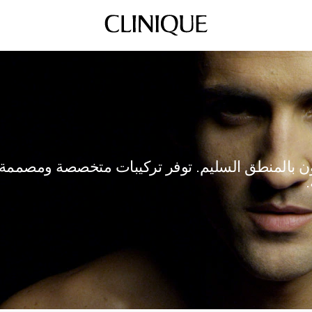
يزون بالمنطق السليم. توفر تركيبات متخصصة ومصمم