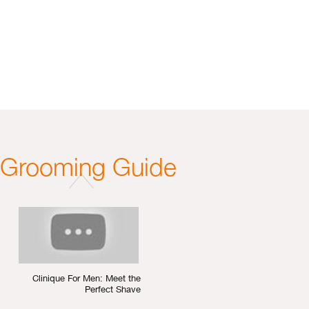
Clinique For Men: Grooming
Guide
 Grooming Guide
Clinique For Men: Daily Care
Clinique For Men: Meet the
Perfect Shave