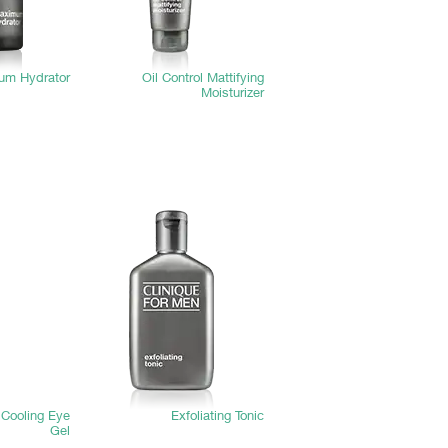
um Hydrator
Oil Control Mattifying
Moisturizer
Clinique For Men: Moisturizers
 Cooling Eye
Exfoliating Tonic
Gel