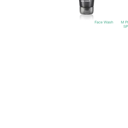
Face Wash
M P
SP