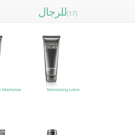
للرجال
(17)
e Moisturizer
Moisturizing Lotion