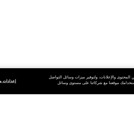
المحتوى والإعلانات، ولتوفير ميزات وسائل التواصل
إعدادات مل
استخدامك موقعنا مع شركائنا على مستوى وسائل
اشتركي في القائمة.
اشتركي لتلقي آخر أخبار Clinique والعروض الحصرية.