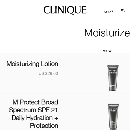
EN
عربي
|
Moisturize
View
Moisturizing Lotion
US $26.00
M Protect Broad
Spectrum SPF 21
Daily Hydration +
Protection