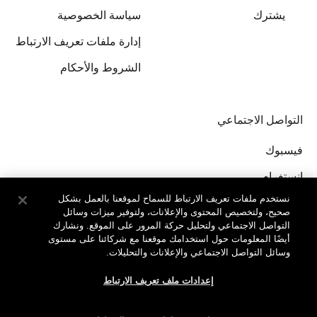
يشترك
سياسة الخصوصية
إدارة ملفات تعريف الارتباط
الشروط والأحكام
التواصل الاجتماعي
فيسبوك
إنستغرام
نستخدم ملفات تعريف الارتباط للسماح لموقعنا بالعمل بشكل
صحيح، ولتخصيص المحتوى والإعلانات، ولتوفير ميزات وسائل
التواصل الاجتماعي ولتحليل حركة المرور على الموقع. ونشارك
أيضًا المعلومات حول استخدامك موقعنا مع شركائنا على مستوى
وسائل التواصل الاجتماعي والإعلانات والتحليلات.
جميع الحقوق محفوظة لدى © Clinique Laboratories, llc.
إعدادات ملف تعريف الارتباط