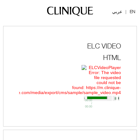
EN
عربي
|
ELC VIDEO
HTML
ELCVideoPlayer
Error: The video
file requested
could not be
found: https://m.clinique-
me.com/media/export/cms/sample/sample_video.mp4
00:00
/
00:00