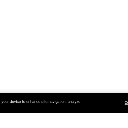
n your device to enhance site navigation, analyze
C